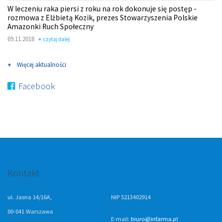
W leczeniu raka piersi z roku na rok dokonuje się postęp -
rozmowa z Elżbietą Kozik, prezes Stowarzyszenia Polskie
Amazonki Ruch Społeczny
09.11.2018
czytaj dalej
Więcej aktualności
Facebook
Kontakt
ul. Jasna 14/16A,
NIP 5213402914
00-041 Warszawa
E-mail:
biuro@infarma.pl