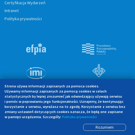
Certyfikacja Wydarzeń
Intranet
Polityka prywatności
Strona używa informacji zapisanych za pomoca cookies.
Używamy informacji zapisanych za pomocą cookies w celach
statystycznych by lepiej zrozumieć jak odwiedzający używają serwisu
i pomóc w poprawianiu jego funkcjonalności. Uznajemy, że kontynuując
korzystanie z serwisu, wyrażasz na to zgodę. Korzystanie z serwisu bez
2026 © Copyright: Związek Pracodawców Innowacyjnych Firm
zmiany ustawień dotyczących cookies oznacza, że będą one zapisane
Farmaceutycznych
INFARMA
w pamięci urządzenia. Szczegóły:
Polityka prywatności
All Rights Reserved. Wszelkie prawa zastrzeżone.
Rozumiem
Wyprodukowane w Raz Dwa Projekt