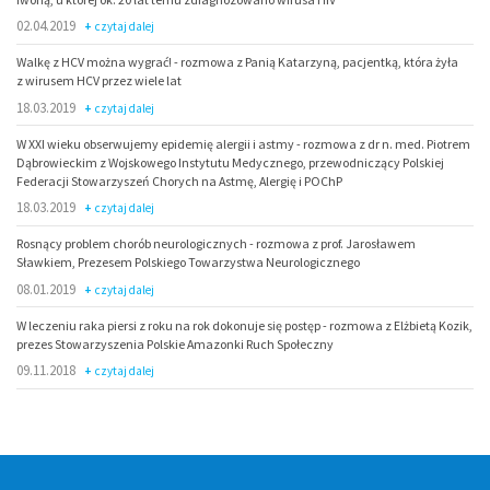
02.04.2019
czytaj dalej
Walkę z HCV można wygrać! - rozmowa z Panią Katarzyną, pacjentką, która żyła
z wirusem HCV przez wiele lat
18.03.2019
czytaj dalej
W XXI wieku obserwujemy epidemię alergii i astmy - rozmowa z dr n. med. Piotrem
Dąbrowieckim z Wojskowego Instytutu Medycznego, przewodniczący Polskiej
Federacji Stowarzyszeń Chorych na Astmę, Alergię i POChP
18.03.2019
czytaj dalej
Rosnący problem chorób neurologicznych - rozmowa z prof. Jarosławem
Sławkiem, Prezesem Polskiego Towarzystwa Neurologicznego
08.01.2019
czytaj dalej
W leczeniu raka piersi z roku na rok dokonuje się postęp - rozmowa z Elżbietą Kozik,
prezes Stowarzyszenia Polskie Amazonki Ruch Społeczny
09.11.2018
czytaj dalej