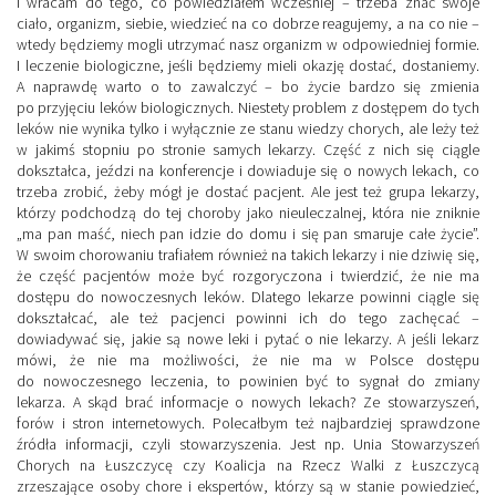
I wracam do tego, co powiedziałem wcześniej – trzeba znać swoje
ciało, organizm, siebie, wiedzieć na co dobrze reagujemy, a na co nie –
wtedy będziemy mogli utrzymać nasz organizm w odpowiedniej formie.
I leczenie biologiczne, jeśli będziemy mieli okazję dostać, dostaniemy.
A naprawdę warto o to zawalczyć – bo życie bardzo się zmienia
po przyjęciu leków biologicznych. Niestety problem z dostępem do tych
leków nie wynika tylko i wyłącznie ze stanu wiedzy chorych, ale leży też
w jakimś stopniu po stronie samych lekarzy. Część z nich się ciągle
dokształca, jeździ na konferencje i dowiaduje się o nowych lekach, co
trzeba zrobić, żeby mógł je dostać pacjent. Ale jest też grupa lekarzy,
którzy podchodzą do tej choroby jako nieuleczalnej, która nie zniknie
„ma pan maść, niech pan idzie do domu i się pan smaruje całe życie”.
W swoim chorowaniu trafiałem również na takich lekarzy i nie dziwię się,
że część pacjentów może być rozgoryczona i twierdzić, że nie ma
dostępu do nowoczesnych leków. Dlatego lekarze powinni ciągle się
dokształcać, ale też pacjenci powinni ich do tego zachęcać –
dowiadywać się, jakie są nowe leki i pytać o nie lekarzy. A jeśli lekarz
mówi, że nie ma możliwości, że nie ma w Polsce dostępu
do nowoczesnego leczenia, to powinien być to sygnał do zmiany
lekarza.
A skąd brać informacje o nowych lekach? Ze stowarzyszeń,
forów i stron internetowych. Polecałbym też najbardziej sprawdzone
źródła informacji, czyli stowarzyszenia. Jest np. Unia Stowarzyszeń
Chorych na Łuszczycę czy Koalicja na Rzecz Walki z Łuszczycą
zrzeszające osoby chore i ekspertów, którzy są w stanie powiedzieć,