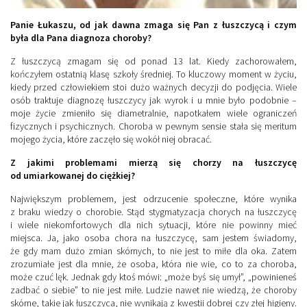
Panie Łukaszu, od jak dawna zmaga się Pan z łuszczycą i czym
była dla Pana diagnoza choroby?
Z łuszczycą zmagam się od ponad 13 lat. Kiedy zachorowałem,
kończyłem ostatnią klasę szkoły średniej. To kluczowy moment w życiu,
kiedy przed człowiekiem stoi dużo ważnych decyzji do podjęcia. Wiele
osób traktuje diagnozę łuszczycy jak wyrok i u mnie było podobnie –
moje życie zmieniło się diametralnie, napotkałem wiele ograniczeń
fizycznych i psychicznych. Choroba w pewnym sensie stała się meritum
mojego życia, które zaczęło się wokół niej obracać.
Z jakimi problemami mierzą się chorzy na łuszczycę
od umiarkowanej do ciężkiej?
Największym problemem, jest odrzucenie społeczne, które wynika
z braku wiedzy o chorobie. Stąd stygmatyzacja chorych na łuszczycę
i wiele niekomfortowych dla nich sytuacji, które nie powinny mieć
miejsca. Ja, jako osoba chora na łuszczycę, sam jestem świadomy,
że gdy mam dużo zmian skórnych, to nie jest to miłe dla oka. Zatem
zrozumiałe jest dla mnie, że osoba, która nie wie, co to za choroba,
może czuć lęk. Jednak gdy ktoś mówi: „może byś się umył”, „powinieneś
zadbać o siebie” to nie jest miłe. Ludzie nawet nie wiedzą, że choroby
skórne, takie jak łuszczyca, nie wynikają z kwestii dobrej czy złej higieny.