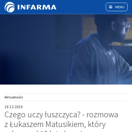
MENU
Aktualności
18.12.2018
Czego uczy łuszczyca? - rozmowa
z Łukaszem Matusikiem, który