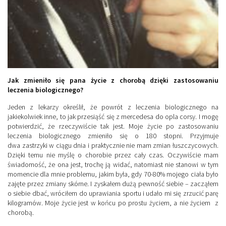
Jak zmieniło się pana życie z chorobą dzięki zastosowaniu
leczenia biologicznego?
Jeden z lekarzy określił, że powrót z leczenia biologicznego na
jakiekolwiek inne, to jak przesiąść się z mercedesa do opla corsy. I mogę
potwierdzić, że rzeczywiście tak jest. Moje życie po zastosowaniu
leczenia biologicznego zmieniło się o 180 stopni. Przyjmuje
dwa zastrzyki w ciągu dnia i praktycznie nie mam zmian łuszczycowych.
Dzięki temu nie myślę o chorobie przez cały czas. Oczywiście mam
świadomość, że ona jest, trochę ją widać, natomiast nie stanowi w tym
momencie dla mnie problemu, jakim była, gdy 70-80% mojego ciała było
zajęte przez zmiany skórne. I zyskałem dużą pewność siebie – zacząłem
o siebie dbać, wróciłem do uprawiania sportu i udało mi się zrzucić parę
kilogramów. Moje życie jest w końcu po prostu życiem, a nie życiem z
chorobą.