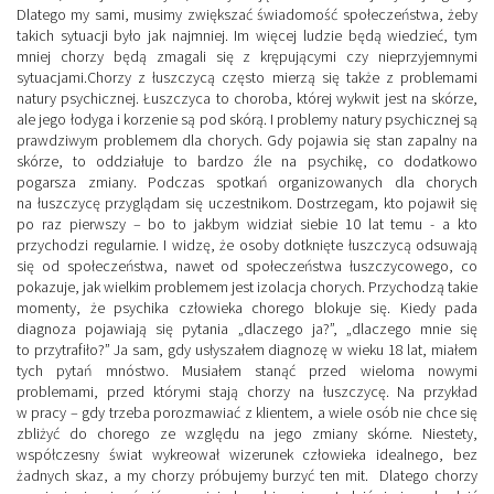
Dlatego my sami, musimy zwiększać świadomość społeczeństwa, żeby
takich sytuacji było jak najmniej. Im więcej ludzie będą wiedzieć, tym
mniej chorzy będą zmagali się z krępującymi czy nieprzyjemnymi
sytuacjami.
Chorzy z łuszczycą często mierzą się także z problemami
natury psychicznej. Łuszczyca to choroba, której wykwit jest na skórze,
ale jego łodyga i korzenie są pod skórą. I problemy natury psychicznej są
prawdziwym problemem dla chorych. Gdy pojawia się stan zapalny na
skórze, to oddziałuje to bardzo źle na psychikę, co dodatkowo
pogarsza zmiany. Podczas spotkań organizowanych dla chorych
na łuszczycę przyglądam się uczestnikom. Dostrzegam, kto pojawił się
po raz pierwszy – bo to jakbym widział siebie 10 lat temu - a kto
przychodzi regularnie. I widzę, że osoby dotknięte łuszczycą odsuwają
się od społeczeństwa, nawet od społeczeństwa łuszczycowego, co
pokazuje, jak wielkim problemem jest izolacja chorych.
Przychodzą takie
momenty, że psychika człowieka chorego blokuje się. Kiedy pada
diagnoza pojawiają się pytania „dlaczego ja?”, „dlaczego mnie się
to przytrafiło?” Ja sam, gdy usłyszałem diagnozę w wieku 18 lat, miałem
tych pytań mnóstwo. Musiałem stanąć przed wieloma nowymi
problemami, przed którymi stają chorzy na łuszczycę.
Na przykład
w pracy – gdy trzeba porozmawiać z klientem, a wiele osób nie chce się
zbliżyć do chorego ze względu na jego zmiany skórne. Niestety,
współczesny świat wykreował wizerunek człowieka idealnego, bez
żadnych skaz, a my chorzy próbujemy burzyć ten mit. Dlatego chorzy