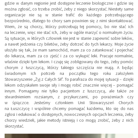
gdzie w danym regionie jest dostępne leczenie biologiczne i gdzie się
można zgłosić, co trzeba zrobić, żeby z niego skorzystać. Niestety same
organizacje nie są w stanie trafić do każdego potrzebującego
bezpośrednio, dlatego to chory sam powinien się z nimi skontaktować.
Wiem, że są chorzy, którzy potrzebują tej pomocy, bo nie stać ich
na leczenie, więc nie stać ich, żeby w ogóle marzyć o normalnym życiu.
Są sytuacje, w których człowiek nie jest w stanie zapewnić sobie leków,
a nawet jedzenia czy biletów, żeby dotrzeć do tych lekarzy. Moje życie
ułożyło się tak, że mam samochód, mam za co zatankować i pojechać
do lekarza, mam za co zjeść i za co wykupić leki. Pracuje normalnie,
właśnie dzięki tym lekom. I czuję się zobligowany do tego, żeby pomóc
chorym z łuszczycą, którzy takiego szczęścia nie mają. A będąc
świadomym ich potrzeb na początku tego roku założyłem
Stowarzyszenie „Żyj z Całych Sił”. To parafraza do mojej sytuacji – dzięki
lekom odzyskałem swoje siły i mogę robić znacznie więcej – pomagać
innym. Pomagamy nie tylko pacjentom z łuszczycą, ale także ze
stwardnieniem rozsianym, z przykurczami, po porażeniach czy
w śpiączce. Jesteśmy członkiem Unii Stowarzyszeń Chorych
na Łuszczycę i wspólnie chcemy pomagać każdemu, kto się do nas
zgłosi i edukować o dostępnych, nowoczesnych opcjach leczenia, żeby
chorzy wiedzieli, jakie metody istnieją i co mogą zrobić, żeby z nich
skorzystać.