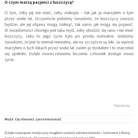
O czym marzą pacjenci z łuszczycą?
O tym, żeby jej nie mieć, żeby zniknęła – tak jak ja marzyłem o tym
przez wiele lat. Oczywiście jesteśmy świadomi, że łuszczyca zawsze
będzie, ale jej objawy mogą zniknąć, tak samo jak mogą się pojawić.
W świadomości chorego jest taka myśl, żeby obudzić się rano i nie mieć
łuszczycy, żeby to jego życie było po prostu normalne. Jesteśmy
świadomi, że jest to niemal nierealne, ale na szczęście są leki. Ja wprost
marzyłem o tych lekach przez wiele lat zanim je dostałem i to marzenie
się spełniło. Dzięki nowoczesnemu leczeniu człowiek dostaje nowe
życie.
Podziel się:
Może Cię również zainteresować
Dzięki rozwojowi medycyny mogłam urodzić zdrowe dziecko - rozmowa z Panią
Iwoną, u której ok. 20 lat temu zdiagnozowano wirusa HIV