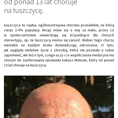
od ponad 13 lat choruje
na łuszczycę.
Łuszczyca to ciężka, ogólnoustrojowa choroba przewlekła, na którą
cierpi 2-3% populacji. Wciąż mówi się o niej za mało, przez co
w społeczeństwie utwierdzają się krzywdzące dla chorych
stereotypy, np. że łuszczycą można się zarazić. Wobec tego chorzy
niemalże na każdym kroku doświadczają odrzucenia. O tym,
jak wygląda niełatwe życie z chorobą, która nie pozwala o sobie
zapomnieć, ale też o tym, czego uczy i co współczesna medycyna ma
chorym do zaoferowania opowiada Łukasz Matusik, który od ponad
13 lat choruje na łuszczycę.