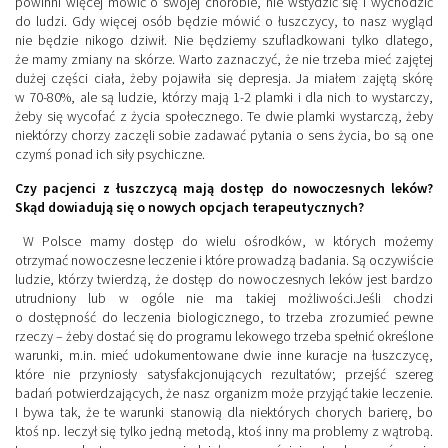
powinni więcej mówić o swojej chorobie, nie wstydzić się i wychodzić
do ludzi. Gdy więcej osób będzie mówić o łuszczycy, to nasz wygląd
nie będzie nikogo dziwił. Nie będziemy szufladkowani tylko dlatego,
że mamy zmiany na skórze. Warto zaznaczyć, że nie trzeba mieć zajętej
dużej części ciała, żeby pojawiła się depresja. Ja miałem zajętą skórę
w 70-80%, ale są ludzie, którzy mają 1-2 plamki i dla nich to wystarczy,
żeby się wycofać z życia społecznego. Te dwie plamki wystarczą, żeby
niektórzy chorzy zaczęli sobie zadawać pytania o sens życia, bo są one
czymś ponad ich siły psychiczne.
Czy pacjenci z łuszczycą mają dostęp do nowoczesnych leków?
Skąd dowiadują się
o nowych opcjach terapeutycznych?
W Polsce mamy dostęp do wielu ośrodków, w których możemy
otrzymać nowoczesne leczenie i które prowadzą badania. Są oczywiście
ludzie, którzy twierdzą, że dostęp do nowoczesnych leków jest bardzo
utrudniony lub w ogóle nie ma takiej możliwości.Jeśli chodzi
o dostępność do leczenia biologicznego, to trzeba zrozumieć pewne
rzeczy – żeby dostać się do programu lekowego trzeba spełnić określone
warunki, m.in. mieć udokumentowane dwie inne kuracje na łuszczycę,
które nie przyniosły satysfakcjonujących rezultatów; przejść szereg
badań potwierdzających, że nasz organizm może przyjąć takie leczenie.
I bywa tak, że te warunki stanowią dla niektórych chorych barierę, bo
ktoś np. leczył się tylko jedną metodą, ktoś inny ma problemy z wątrobą.